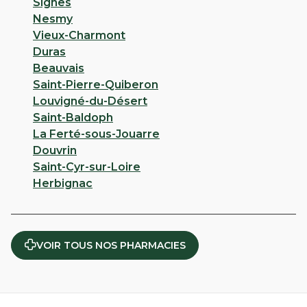
Signes
Nesmy
Vieux-Charmont
Duras
Beauvais
Saint-Pierre-Quiberon
Louvigné-du-Désert
Saint-Baldoph
La Ferté-sous-Jouarre
Douvrin
Saint-Cyr-sur-Loire
Herbignac
VOIR TOUS NOS PHARMACIES