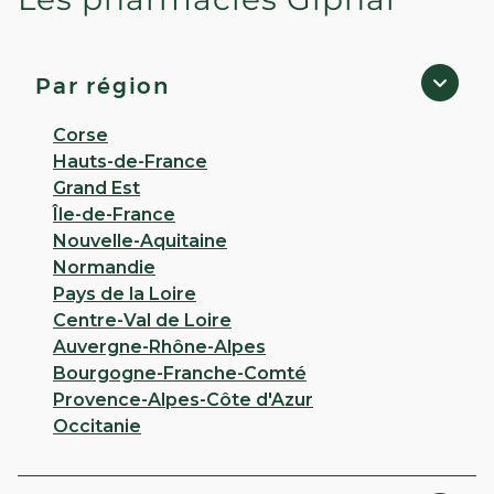
PHARMACIE DES 3 RIVIERES -
Guemene Penfao
3,6
23 avis
Par région
Ouvert
de 08:30 à 19:00
33 ROUTE DE BESLE, Centre Commercial Des 3
Corse
Rivières 44290 Guemene Penfao
Hauts-de-France
Grand Est
Appeler
Île-de-France
Nouvelle-Aquitaine
PLUS D'INFO
ITINÉRAIRE
Normandie
Pays de la Loire
CHOISIR CETTE PHARMACIE
Centre-Val de Loire
Auvergne-Rhône-Alpes
Bourgogne-Franche-Comté
VOIR PLUS
Provence-Alpes-Côte d'Azur
Occitanie