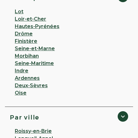
Lot
PLUS D'INFO
ITINÉRAIRE
Loir-et-Cher
Hautes-Pyrénées
CHOISIR CETTE PHARMACIE
Drôme
Finistère
Seine-et-Marne
PHARMACIE GRANDE PORTE -
Morbihan
Tregueux
Seine-Maritime
Indre
4,6
28 avis
Ardennes
Ferme bientôt
13:00 • Ouvre le 10 août à 09:00
Deux-Sèvres
1 PLACE DE LA GRANDE PORTE, 1 Rue Moncontour
Oise
22950 Tregueux
Appeler
Par ville
PLUS D'INFO
ITINÉRAIRE
Roissy-en-Brie