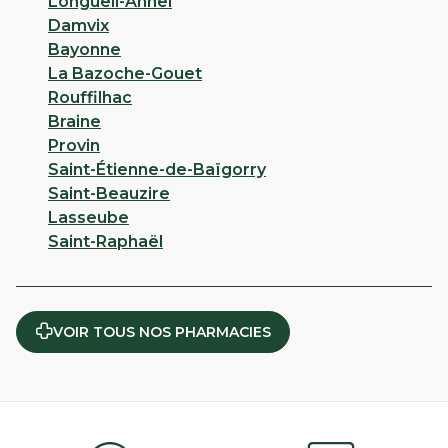
CHOISIR CETTE PHARMACIE
Longueil-Annel
Damvix
Bayonne
La Bazoche-Gouet
PHARMACIE DE PLOUISY
Rouffilhac
4,6
22 avis
Braine
Provin
Fermé
· Ouvre le 10 août à 14:30
Saint-Étienne-de-Baïgorry
8 Square De Traou Nen 22200 Plouisy
Saint-Beauzire
Lasseube
Appeler
Saint-Raphaël
PLUS D'INFO
ITINÉRAIRE
CHOISIR CETTE PHARMACIE
VOIR TOUS NOS PHARMACIES
PHARMACIE DE LA BAIE
D'HILLION - Hillion Saint Rene