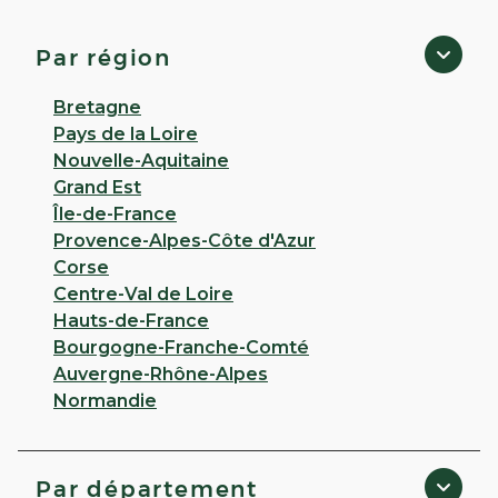
Plerin
4,8
46 avis
Par région
Fermé
· Ouvre à 14:00
23 RUE DU COMMERCE 22190 Plerin
Bretagne
Pays de la Loire
Appeler
Nouvelle-Aquitaine
Grand Est
PLUS D'INFO
ITINÉRAIRE
Île-de-France
Provence-Alpes-Côte d'Azur
CHOISIR CETTE PHARMACIE
Corse
Centre-Val de Loire
Hauts-de-France
PHARMACIE D'ARMOR - St
Bourgogne-Franche-Comté
Auvergne-Rhône-Alpes
Brieuc
Normandie
Fermé
· Ouvre à 19:00
27 RUE SAINT GUILLAUME 22000 St Brieuc
Par département
Appeler