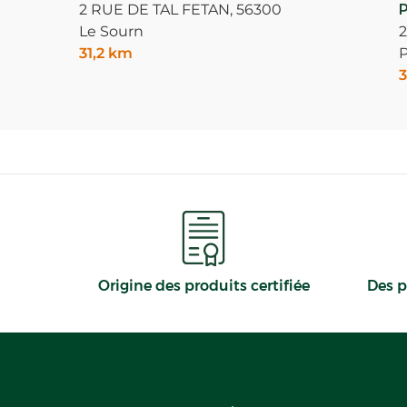
2 RUE DE TAL FETAN,
56300
P
Le Sourn
31,2 km
P
3
Origine des produits certifiée
Des p