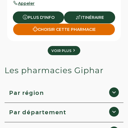
Appeler
PLUS D'INFO
ITINÉRAIRE
CHOISIR CETTE PHARMACIE
VOIR PLUS
Les pharmacies Giphar
Par région
Nouvelle-Aquitaine
Par département
Hauts-de-France
Provence-Alpes-Côte d'Azur
Savoie
Auvergne-Rhône-Alpes