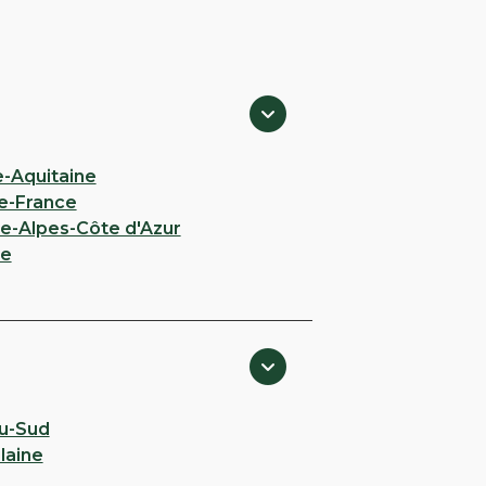
e-Aquitaine
e-France
e-Alpes-Côte d'Azur
ie
u-Sud
ilaine