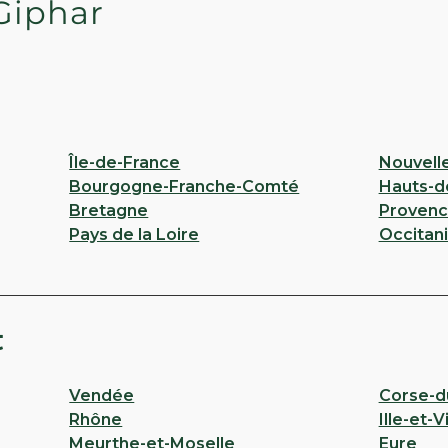
Giphar
Île-de-France
Nouvell
Bourgogne-Franche-Comté
Hauts-d
Bretagne
Provenc
Pays de la Loire
Occitan
t
Vendée
Corse-d
Rhône
Ille-et-V
Meurthe-et-Moselle
Eure