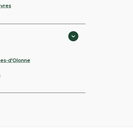
vres
les-d'Olonne
s