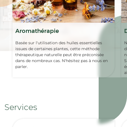
Aromathérapie
Basée sur l'utilisation des huiles essentielles
N
issues de certaines plantes, cette méthode
d
thérapeutique naturelle peut être préconisée
n
dans de nombreux cas. N'hésitez pas à nous en
S
parler.
é
a
Services