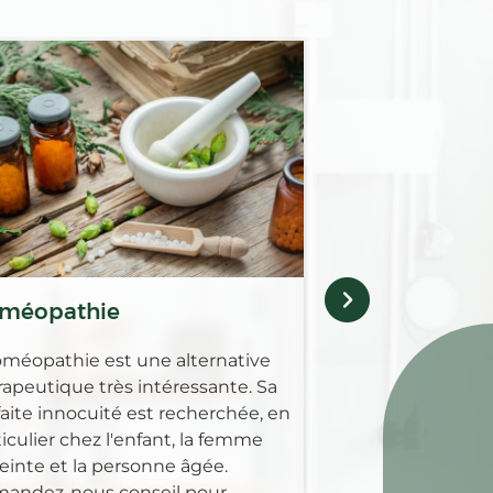
Médicaments 
Retrouvez au sei
Pharmacie des co
gamme complèt
pour guérir, soul
maladies animale
méopathie
oméopathie est une alternative
rapeutique très intéressante. Sa
faite innocuité est recherchée, en
iculier chez l'enfant, la femme
einte et la personne âgée.
andez-nous conseil pour