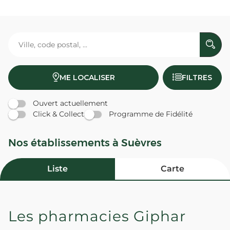
ME LOCALISER
FILTRES
Ouvert actuellement
Click & Collect
Programme de Fidélité
Nos établissements à Suèvres
Liste
Carte
Les pharmacies Giphar
PHARMACIE DE SUEVRES -