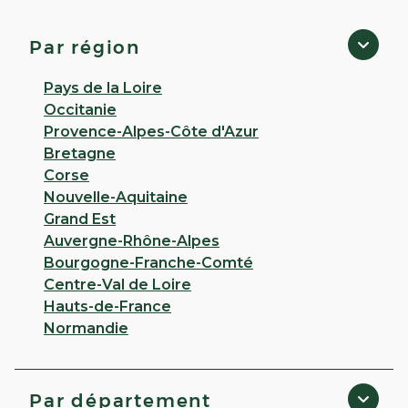
Suèvres
5,0
10 avis
Par région
Fermé
· Ouvre demain à 09:00
12 RUE LUCIEN MIGNAT 41500 Suevres
Pays de la Loire
Occitanie
Appeler
Provence-Alpes-Côte d'Azur
Bretagne
PLUS D'INFO
ITINÉRAIRE
Corse
Nouvelle-Aquitaine
CHOISIR CETTE PHARMACIE
Grand Est
Auvergne-Rhône-Alpes
Bourgogne-Franche-Comté
VOIR PLUS
Centre-Val de Loire
Hauts-de-France
Normandie
Par département