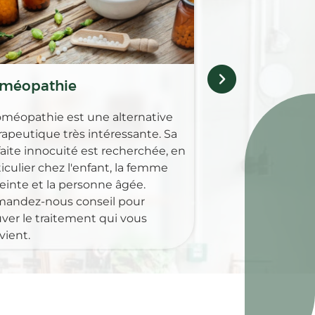
micronutriments 
essentiel dans le
fonctionnement 
organisme. Nous
disposition pou
méopathie
en associant alim
prévention.
oméopathie est une alternative
rapeutique très intéressante. Sa
faite innocuité est recherchée, en
iculier chez l'enfant, la femme
einte et la personne âgée.
andez-nous conseil pour
uver le traitement qui vous
vient.