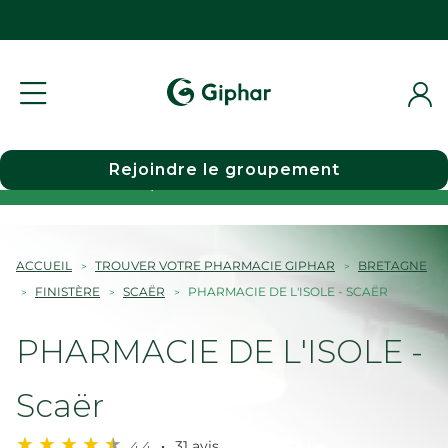
Rejoindre le groupement
Choisir une pharmacie
ACCUEIL
TROUVER VOTRE PHARMACIE GIPHAR
BRETAGNE
FINISTÈRE
SCAËR
PHARMACIE DE L'ISOLE - SCAËR
PHARMACIE DE L'ISOLE -
Scaër
4,4
31 avis