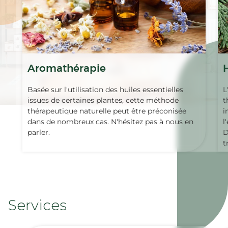
Aromathérapie
Basée sur l'utilisation des huiles essentielles
L
issues de certaines plantes, cette méthode
t
thérapeutique naturelle peut être préconisée
i
dans de nombreux cas. N'hésitez pas à nous en
l
parler.
D
t
Services