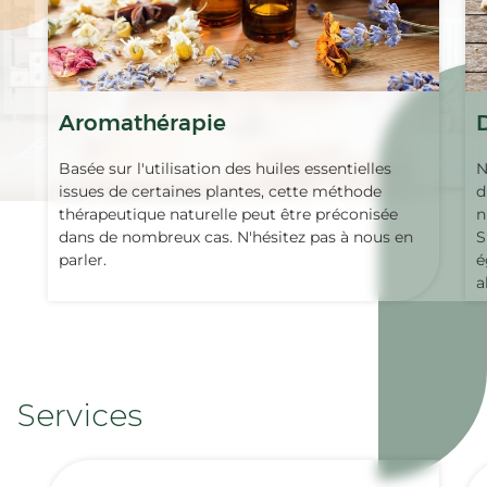
Aromathérapie
Basée sur l'utilisation des huiles essentielles
N
issues de certaines plantes, cette méthode
d
thérapeutique naturelle peut être préconisée
n
dans de nombreux cas. N'hésitez pas à nous en
S
parler.
é
a
Services