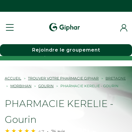
Rejoindre le groupement
Choisir une pharmacie
ACCUEIL
TROUVER VOTRE PHARMACIE GIPHAR
BRETAGNE
MORBIHAN
GOURIN
PHARMACIE KERELIE - GOURIN
PHARMACIE KERELIE -
Gourin
4,7
74 avis