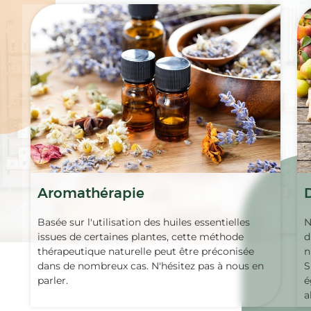
Aromathérapie
Basée sur l'utilisation des huiles essentielles
N
issues de certaines plantes, cette méthode
d
thérapeutique naturelle peut être préconisée
n
dans de nombreux cas. N'hésitez pas à nous en
S
parler.
é
a