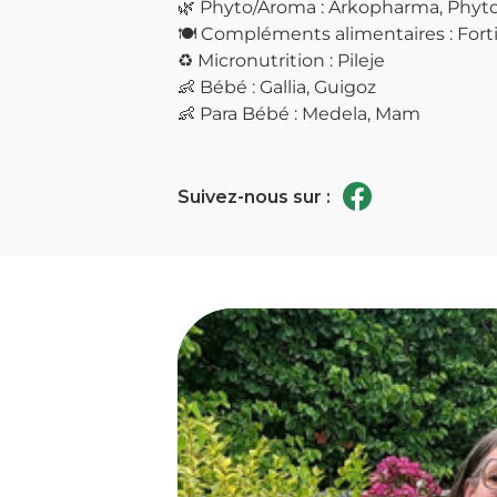
🌿 Phyto/Aroma : Arkopharma, Phytos
🍽️ Compléments alimentaires : Fort
♻️ Micronutrition : Pileje
👶 Bébé : Gallia, Guigoz
👶 Para Bébé : Medela, Mam
Suivez-nous sur :