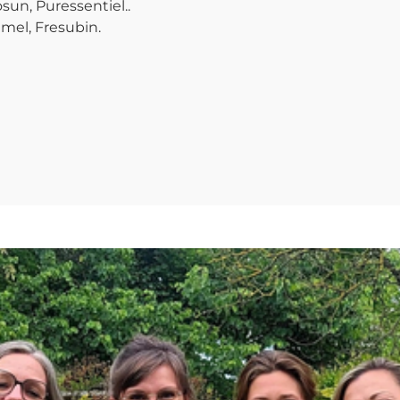
un, Puressentiel..
imel, Fresubin.