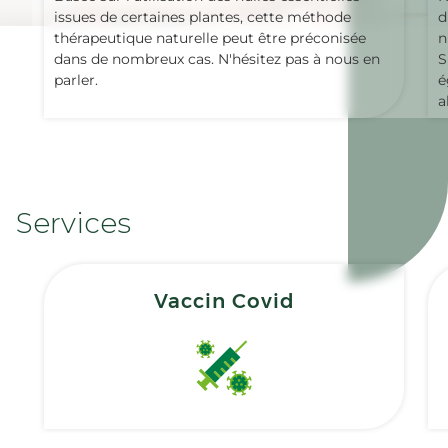
issues de certaines plantes, cette méthode
d
thérapeutique naturelle peut être préconisée
n
dans de nombreux cas. N'hésitez pas à nous en
S
parler.
é
a
Services
Vaccin Covid