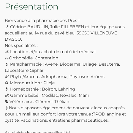
Présentation
Bienvenue à la pharmacie des Prés !
📍 Cédrine BAUDUIN, Julie FILLEBEEN et leur équipe vous
accueillent au 14 rue du pavé bleu, 59650 VILLENEUVE
D'ASCQ.
Nos spécialités :
🦽 Location et/ou achat de matériel médical
👞Orthopédie, Contention
💄 Parapharmacie : Avene, Bioderma, Uriage, Beauterra,
Laboratoire Giphar…
🌿 Phyto/Aroma : Arkopharma, Phytosun Arôms
♻️ Micronutrition : Pileje
💊 Homéopathie : Boiron, Lehning
👶 Gamme bébé : Modilac, Novalac, Mam
🐈 Vétérinaire : Clément Thékan
💉Nous disposons également de nouveaux locaux adaptés
pour un meilleur confort lors votre venue :TROD angine et
cystite, vaccinations, entretiens pharmaceutiques...
Au plaisir de vous conseiller ! 😀