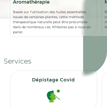
Aromathérapie
Basée sur l'utilisation des huiles essentielles
R
issues de certaines plantes, cette méthode
c
thérapeutique naturelle peut être préconisée
m
dans de nombreux cas. N'hésitez pas à nous en
l
parler.
Services
Dépistage Covid