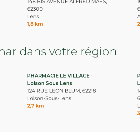
148 BIS AVENUE ALFRED MAES,
62300
6
Lens
A
1,8 km
2
ar dans votre région
PHARMACIE LE VILLAGE -
Loison Sous Lens
L
124 RUE LEON BLUM,
62218
Loison-Sous-Lens
2,7 km
L
3