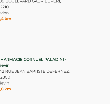
109 BOULEVARD GABRIEL PERI,
2210
vion
,4 km
PHARMACIE CORNUEL PALADINI -
ievin
142 RUE JEAN BAPTISTE DEFERNEZ,
62800
ievin
,8 km