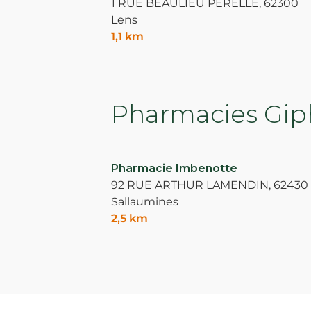
1 RUE BEAULIEU PERELLE,
62300
Lens
1,1 km
Pharmacies Giph
Pharmacie Imbenotte
92 RUE ARTHUR LAMENDIN,
62430
Sallaumines
2,5 km