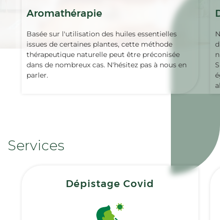
Aromathérapie
Basée sur l'utilisation des huiles essentielles
N
issues de certaines plantes, cette méthode
d
thérapeutique naturelle peut être préconisée
n
dans de nombreux cas. N'hésitez pas à nous en
S
parler.
é
a
Services
Dépistage Covid