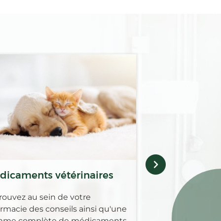
Micronutritio
Vitamines, minér
acides gras essen
micronutriments 
essentiel dans le
fonctionnement 
organisme. Nous
disposition pou
dicaments vétérinaires
en associant alim
prévention.
rouvez au sein de votre
rmacie des conseils ainsi qu'une
me complète de médicaments