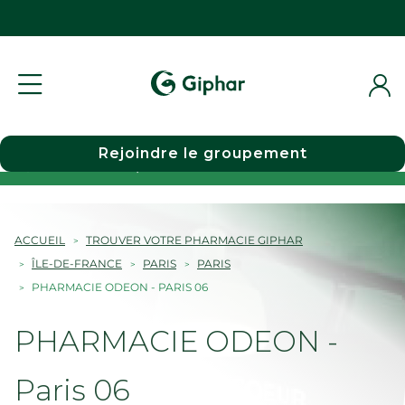
Rejoindre le groupement
Choisir une pharmacie
ACCUEIL
TROUVER VOTRE PHARMACIE GIPHAR
ÎLE-DE-FRANCE
PARIS
PARIS
PHARMACIE ODEON - PARIS 06
PHARMACIE ODEON -
Paris 06