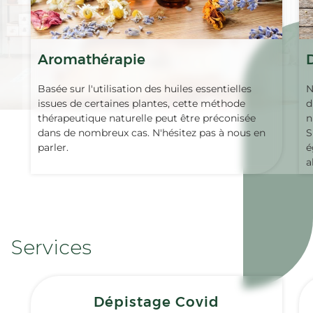
Aromathérapie
Basée sur l'utilisation des huiles essentielles
N
issues de certaines plantes, cette méthode
d
thérapeutique naturelle peut être préconisée
n
dans de nombreux cas. N'hésitez pas à nous en
S
parler.
é
a
Services
Dépistage Covid