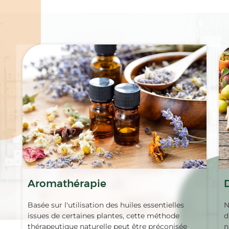
Spécialités
Aromathérapie
Basée sur l'utilisation des huiles essentielles
N
issues de certaines plantes, cette méthode
d
thérapeutique naturelle peut être préconisée
n