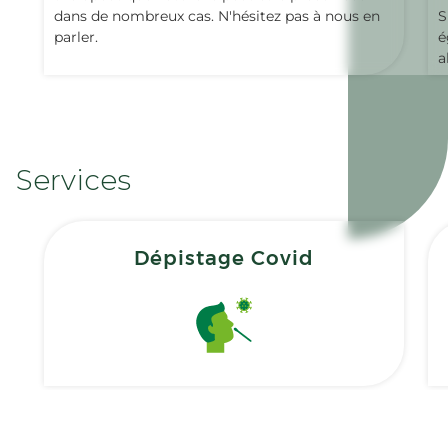
dans de nombreux cas. N'hésitez pas à nous en
S
parler.
é
a
Services
Dépistage Covid