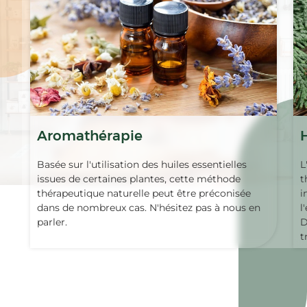
Aromathérapie
Basée sur l'utilisation des huiles essentielles
L
issues de certaines plantes, cette méthode
t
thérapeutique naturelle peut être préconisée
i
dans de nombreux cas. N'hésitez pas à nous en
l
parler.
D
t