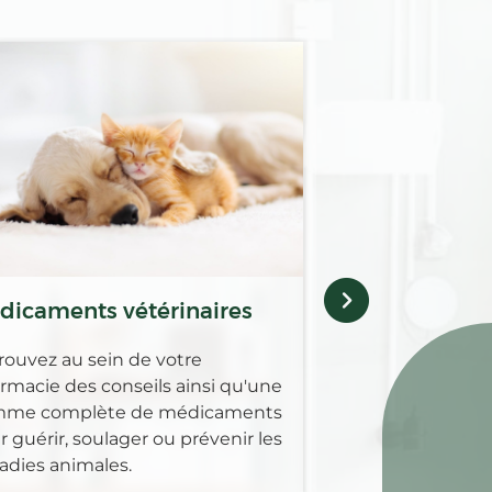
Micronutritio
Vitamines, minér
acides gras essen
micronutriments 
essentiel dans le
fonctionnement 
organisme. Nous
disposition pou
dicaments vétérinaires
en associant alim
prévention.
rouvez au sein de votre
rmacie des conseils ainsi qu'une
me complète de médicaments
 guérir, soulager ou prévenir les
adies animales.