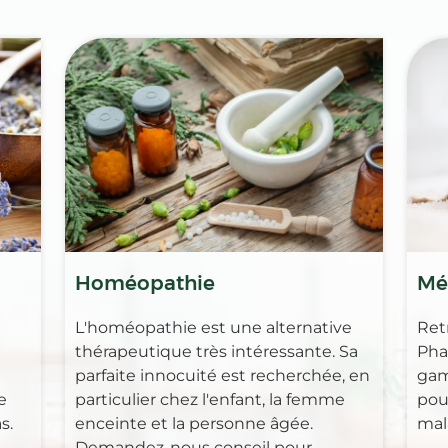
Homéopathie
Mé
L'homéopathie est une alternative
Ret
thérapeutique très intéressante. Sa
Pha
parfaite innocuité est recherchée, en
gam
e
particulier chez l'enfant, la femme
pour
s.
enceinte et la personne âgée.
mal
Demandez-nous conseil pour