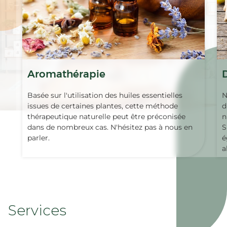
Aromathérapie
Basée sur l'utilisation des huiles essentielles
N
issues de certaines plantes, cette méthode
d
thérapeutique naturelle peut être préconisée
n
dans de nombreux cas. N'hésitez pas à nous en
S
parler.
é
a
Services