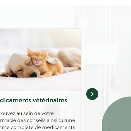
Orthopédie
Bas de contention
genouillères ou e
d’activités sporti
nous vous propos
experts et soluti
notamment à tr
orthopédie Gipha
dicaments vétérinaires
rouvez au sein de votre
rmacie des conseils ainsi qu'une
me complète de médicaments