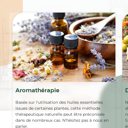
Spécialités
Aromathérapie
Basée sur l'utilisation des huiles essentielles
N
issues de certaines plantes, cette méthode
d
thérapeutique naturelle peut être préconisée
n
dans de nombreux cas. N'hésitez pas à nous en
S
parler.
é