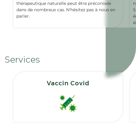
thérapeutique naturelle peut être préconisée
n
dans de nombreux cas. N'hésitez pas à nous en
S
parler.
é
a
Services
Vaccin Covid