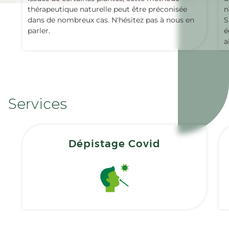
thérapeutique naturelle peut être préconisée
n
dans de nombreux cas. N'hésitez pas à nous en
S
parler.
é
a
Services
Dépistage Covid