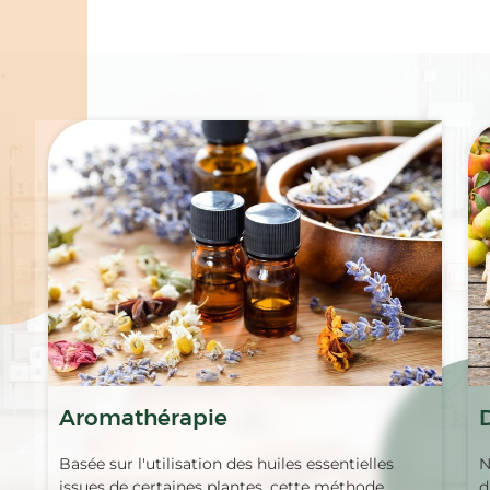
Spécialités
Aromathérapie
Basée sur l'utilisation des huiles essentielles
N
issues de certaines plantes, cette méthode
d