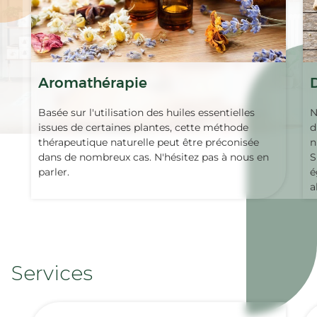
Aromathérapie
Basée sur l'utilisation des huiles essentielles
N
issues de certaines plantes, cette méthode
d
thérapeutique naturelle peut être préconisée
n
dans de nombreux cas. N'hésitez pas à nous en
S
parler.
é
a
Services