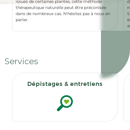
issues de certaines plantes, cette méthode
d
thérapeutique naturelle peut être préconisée
n
dans de nombreux cas. N'hésitez pas à nous en
S
parler.
é
a
Services
Dépistages & entretiens