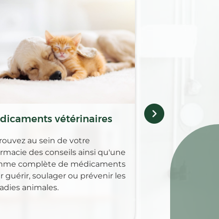
Orthopédie
Bas de contention
genouillères ou e
d’activités sporti
nous vous propos
experts et soluti
notamment à tr
orthopédie Gipha
dicaments vétérinaires
rouvez au sein de votre
rmacie des conseils ainsi qu'une
me complète de médicaments
 guérir, soulager ou prévenir les
adies animales.