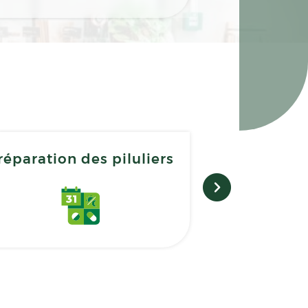
réparation des piluliers
Retrait 