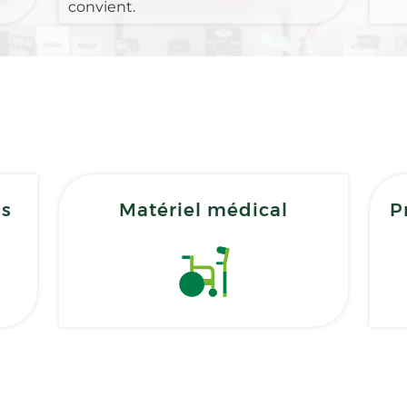
convient.
ns
Matériel médical
P