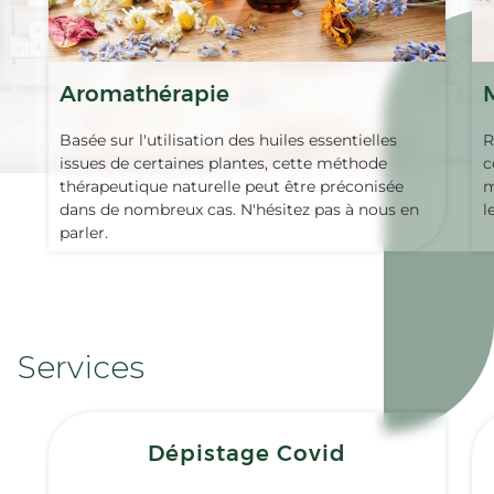
Aromathérapie
Basée sur l'utilisation des huiles essentielles
R
issues de certaines plantes, cette méthode
c
thérapeutique naturelle peut être préconisée
m
dans de nombreux cas. N'hésitez pas à nous en
l
parler.
Services
Dépistage Covid