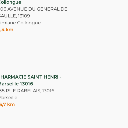
ollongue
606 AVENUE DU GENERAL DE
GAULLE,
13109
imiane Collongue
,4 km
PHARMACIE SAINT HENRI -
arseille 13016
38 RUE RABELAIS,
13016
arseille
6,7 km