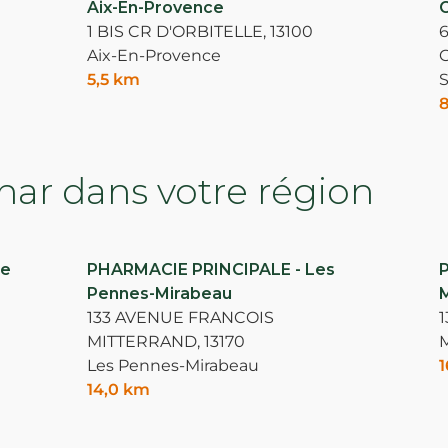
Aix-En-Provence
C
1 BIS CR D'ORBITELLE,
13100
Aix-En-Provence
5,5 km
S
8
ar dans votre région
ne
PHARMACIE PRINCIPALE - Les
Pennes-Mirabeau
M
133 AVENUE FRANCOIS
1
MITTERRAND,
13170
M
Les Pennes-Mirabeau
1
14,0 km