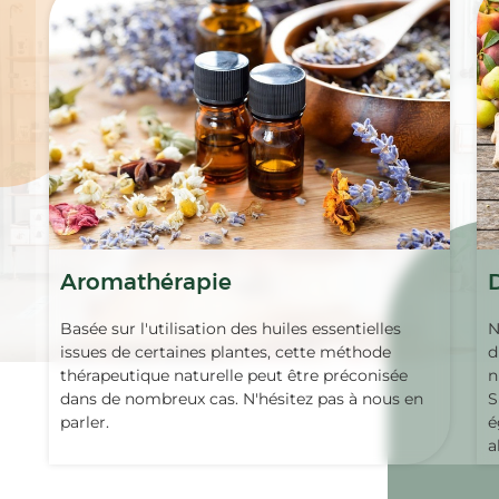
Aromathérapie
Basée sur l'utilisation des huiles essentielles
N
issues de certaines plantes, cette méthode
d
thérapeutique naturelle peut être préconisée
n
dans de nombreux cas. N'hésitez pas à nous en
S
parler.
é
a