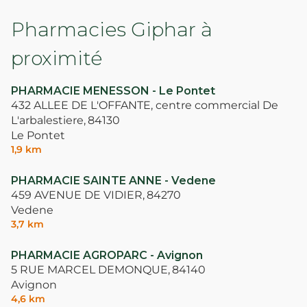
verbringen darf! Tolle Apotheke, tolle
Pharmacies Giphar à
Mitarbeiterinnen!
proximité
PHARMACIE MENESSON - Le Pontet
432 ALLEE DE L'OFFANTE, centre commercial De
L'arbalestiere,
84130
Le Pontet
1,9 km
PHARMACIE SAINTE ANNE - Vedene
459 AVENUE DE VIDIER,
84270
Vedene
3,7 km
PHARMACIE AGROPARC - Avignon
5 RUE MARCEL DEMONQUE,
84140
Avignon
4,6 km