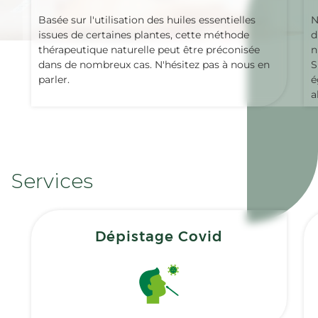
Basée sur l'utilisation des huiles essentielles
N
issues de certaines plantes, cette méthode
d
thérapeutique naturelle peut être préconisée
n
dans de nombreux cas. N'hésitez pas à nous en
S
parler.
é
a
Services
Dépistage Covid