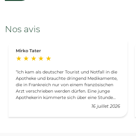
Nos avis
Mirko Tater
Ich kam als deutscher Tourist und Notfall in die
Apotheke und brauchte dringend Medikamente,
die in Frankreich nur von einem französischen
Arzt verschrieben werden dürfen. Eine junge
Apothekerin kümmerte sich über eine Stunde
und über ihren Feierabend hinaus um mich,
16 juillet 2026
führte mich durch den Medadom, besprach alles
mit dem französischen Arzt und sorgte dafür,
dass ich noch nach Ladenschluss meine
Medikamente bekam. Danke, dass ich nun die
letzten Tage meines Urlaubs schmerzfrei