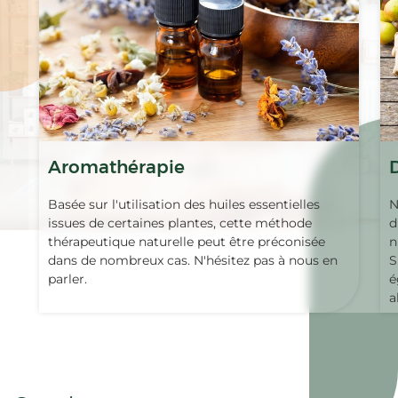
Aromathérapie
Basée sur l'utilisation des huiles essentielles
N
issues de certaines plantes, cette méthode
d
thérapeutique naturelle peut être préconisée
n
dans de nombreux cas. N'hésitez pas à nous en
S
parler.
é
a