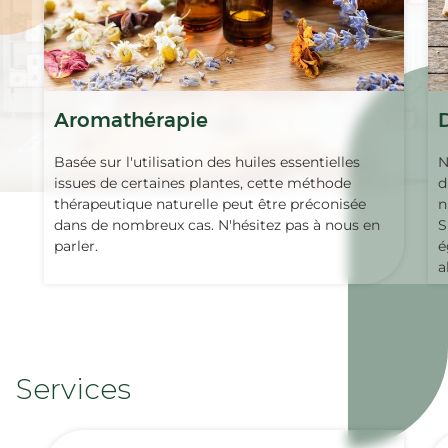
Aromathérapie
Basée sur l'utilisation des huiles essentielles
N
issues de certaines plantes, cette méthode
d
thérapeutique naturelle peut être préconisée
n
dans de nombreux cas. N'hésitez pas à nous en
S
parler.
é
a
Services