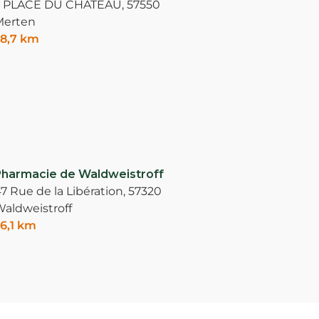
2 PLACE DU CHATEAU,
57550
Merten
8,7 km
harmacie de Waldweistroff
7 Rue de la Libération,
57320
aldweistroff
6,1 km