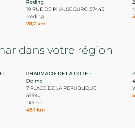
Reding
19 RUE DE PHALSBOURG,
57445
Reding
3
28,7 km
ar dans votre région
 -
PHARMACIE DE LA COTE -
P
Delme
4
7 PLACE DE LA REPUBLIQUE,
W
57590
5
Delme
48,1 km