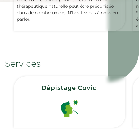
thérapeutique naturelle peut être préconisée
n
dans de nombreux cas. N'hésitez pas à nous en
S
parler.
é
a
Services
Dépistage Covid