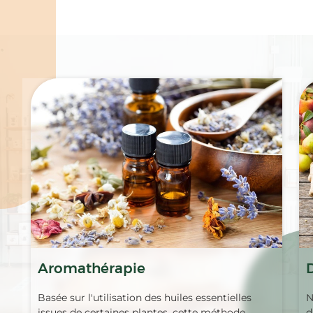
Spécialités
Aromathérapie
Basée sur l'utilisation des huiles essentielles
N
issues de certaines plantes, cette méthode
d