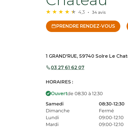
4,3
34 avis
PRENDRE RENDEZ-VOUS
1 GRAND'RUE, 59740 Solre Le Cha
03 27 61 62 07
HORAIRES :
Ouvert
de 08:30 à 12:30
Samedi
08:30-12:30
Dimanche
Fermé
Lundi
09:00-12:10
Mardi
09:00-12:10