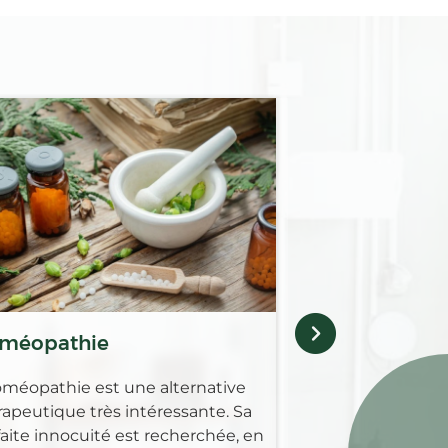
Médicaments 
Retrouvez au sei
Pharmacie des co
gamme complèt
pour guérir, soul
maladies animale
méopathie
oméopathie est une alternative
rapeutique très intéressante. Sa
faite innocuité est recherchée, en