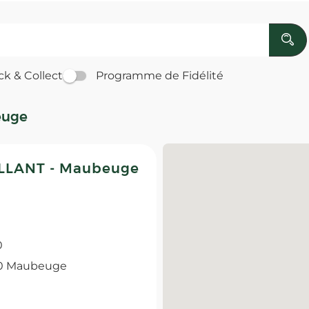
ck & Collect
Programme de Fidélité
euge
LLANT - Maubeuge
0
00 Maubeuge