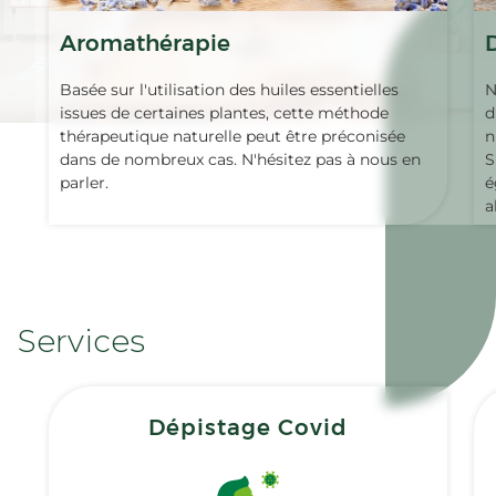
Aromathérapie
Basée sur l'utilisation des huiles essentielles
N
issues de certaines plantes, cette méthode
d
thérapeutique naturelle peut être préconisée
n
dans de nombreux cas. N'hésitez pas à nous en
S
parler.
é
a
Services
Dépistage Covid