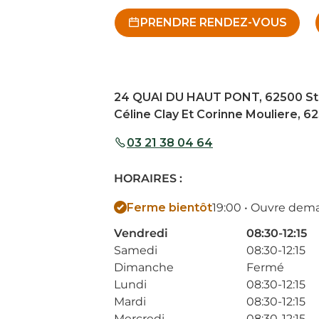
PRENDRE RENDEZ-VOUS
24 QUAI DU HAUT PONT, 62500 S
Céline Clay Et Corinne Mouliere, 
03 21 38 04 64
HORAIRES :
Ferme bientôt
19:00 • Ouvre dema
Vendredi
08:30-12:15
Samedi
08:30-12:15
Dimanche
Fermé
Lundi
08:30-12:15
Mardi
08:30-12:15
Mercredi
08:30-12:15