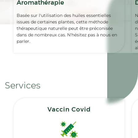
Aromathérapie
Basée sur l'utilisation des huiles essentielles
N
issues de certaines plantes, cette méthode
d
thérapeutique naturelle peut être préconisée
n
dans de nombreux cas. N'hésitez pas à nous en
S
parler.
é
a
Services
Vaccin Covid