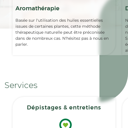
Aromathérapie
Basée sur l'utilisation des huiles essentielles
N
issues de certaines plantes, cette méthode
d
thérapeutique naturelle peut être préconisée
n
dans de nombreux cas. N'hésitez pas à nous en
S
parler.
é
a
Services
Dépistages & entretiens