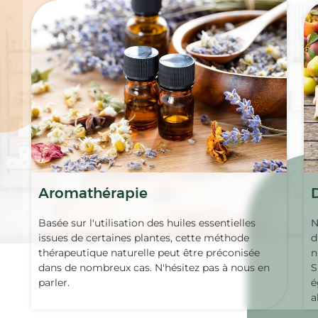
Aromathérapie
Basée sur l'utilisation des huiles essentielles
N
issues de certaines plantes, cette méthode
d
thérapeutique naturelle peut être préconisée
n
dans de nombreux cas. N'hésitez pas à nous en
S
parler.
é
a