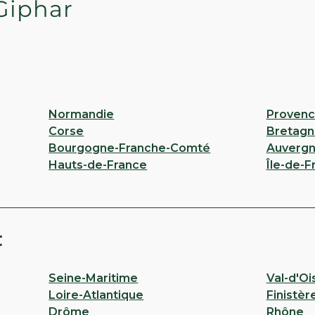
Giphar
Normandie
Provenc
Corse
Bretagn
Bourgogne-Franche-Comté
Auvergn
Hauts-de-France
Île-de-F
t
Seine-Maritime
Val-d'Oi
Loire-Atlantique
Finistèr
Drôme
Rhône