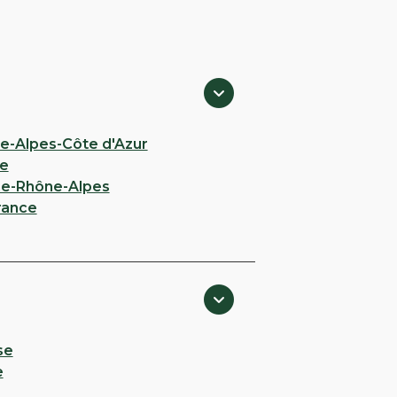
e-Alpes-Côte d'Azur
e
e-Rhône-Alpes
rance
se
e