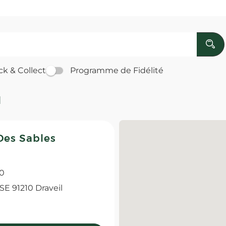
ck & Collect
Programme de Fidélité
l
Des Sables
00
 91210 Draveil