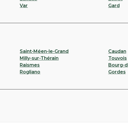
Var
Gard
Saint-Méen-le-Grand
Caudan
Milly-sur-Thérain
Touvois
Raismes
Bourg-
Rogliano
Gordes