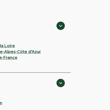
la Loire
e-Alpes-Côte d'Azur
e-France
n