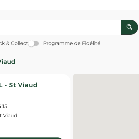
ck & Collect
Programme de Fidélité
Viaud
 - St Viaud
4:15
t Viaud