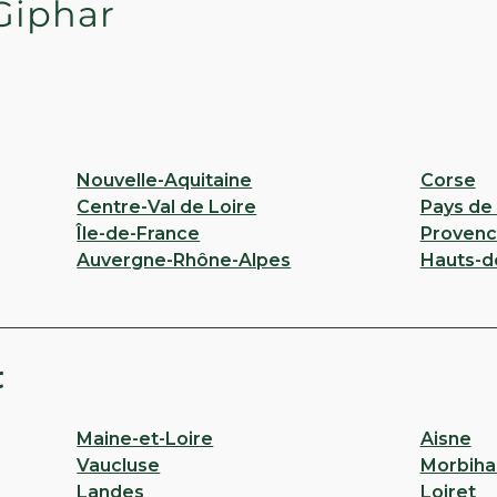
Giphar
Nouvelle-Aquitaine
Corse
Centre-Val de Loire
Pays de 
Île-de-France
Provenc
Auvergne-Rhône-Alpes
Hauts-d
t
Maine-et-Loire
Aisne
Vaucluse
Morbiha
Landes
Loiret