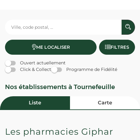
ME LOCALISER
FILTRES
Ouvert actuellement
Click & Collect
Programme de Fidélité
Nos établissements à Tournefeuille
Liste
Carte
Les pharmacies Giphar
PHARMACIE DE LA PADERNE -