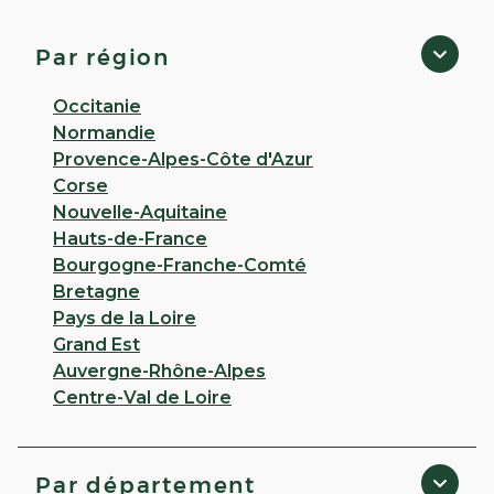
Tournefeuille
Ouvert
de 08:45 à 20:00
Par région
5 ALLEE DES FRERES HIGOUNENG 31170
Tournefeuille
Occitanie
Normandie
Appeler
Provence-Alpes-Côte d'Azur
Corse
PLUS D'INFO
ITINÉRAIRE
Nouvelle-Aquitaine
Hauts-de-France
CHOISIR CETTE PHARMACIE
Bourgogne-Franche-Comté
Bretagne
Pays de la Loire
VOIR PLUS
Grand Est
Auvergne-Rhône-Alpes
Centre-Val de Loire
Par département