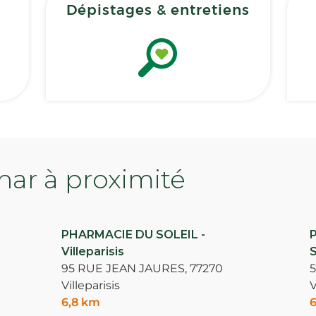
Dépistages & entretiens
ar à proximité
PHARMACIE DU SOLEIL -
P
Villeparisis
95 RUE JEAN JAURES,
77270
Villeparisis
V
6,8 km
6